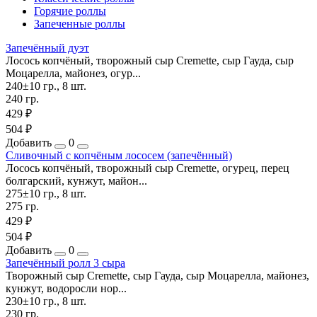
Горячие роллы
Запеченные роллы
Запечённый дуэт
Лосось копчёный, творожный сыр Cremette, сыр Гауда, сыр
Моцарелла, майонез, огур...
240±10 гр., 8 шт.
240 гр.
429 ₽
504 ₽
Добавить
0
Сливочный с копчёным лососем (запечённый)
Лосось копчёный, творожный сыр Cremette, огурец, перец
болгарский, кунжут, майон...
275±10 гр., 8 шт.
275 гр.
429 ₽
504 ₽
Добавить
0
Запечённый ролл 3 сыра
Творожный сыр Cremette, сыр Гауда, сыр Моцарелла, майонез,
кунжут, водоросли нор...
230±10 гр., 8 шт.
230 гр.