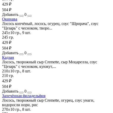
429 ₽
504 ₽
Добавить
0
Окинава
Лосось копчёный, лосось, огурец, соус "Шрирача", соус
"Цезарь" с чесноком, творо...
245±10 гр., 9 шт.
245 гр.
429 ₽
504 ₽
Добавить
0
Кадзан
Лосось, творожный сыр Cremette, сыр Моцарелла, соус
"Цезарь" с чесноком, кунжут,...
210±10 гр., 8 шт.
210 гр.
429 ₽
504 ₽
Добавить
0
Запечённая филадельфия
Лосось, творожный сыр Cremette, огурец, соус унаги,
водоросли нори, рис
270±10 гр., 8 шт.