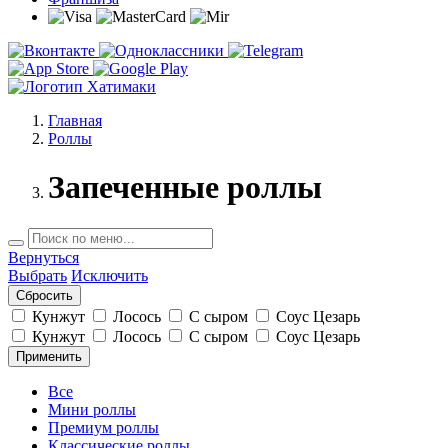
Главная
Роллы
Запеченные роллы
Вернуться
Выбрать
Исключить
Кунжут
Лосось
С сыром
Соус Цезарь
Кунжут
Лосось
С сыром
Соус Цезарь
Применить
Все
Мини роллы
Премиум роллы
Классические роллы