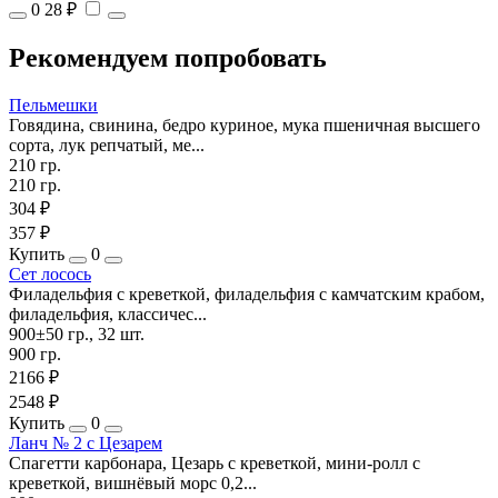
0
28 ₽
Рекомендуем попробовать
Пельмешки
Говядина, свинина, бедро куриное, мука пшеничная высшего
сорта, лук репчатый, ме...
210 гр.
210 гр.
304 ₽
357 ₽
Купить
0
Сет лосось
Филадельфия с креветкой, филадельфия с камчатским крабом,
филадельфия, классичес...
900±50 гр., 32 шт.
900 гр.
2166 ₽
2548 ₽
Купить
0
Ланч № 2 с Цезарем
Спагетти карбонара, Цезарь с креветкой, мини-ролл с
креветкой, вишнёвый морс 0,2...