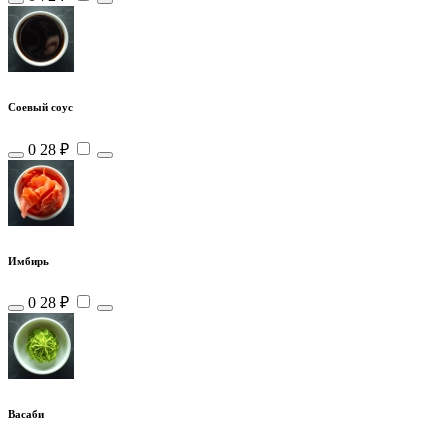
Соевый соус
0
28 ₽
Имбирь
0
28 ₽
Васаби