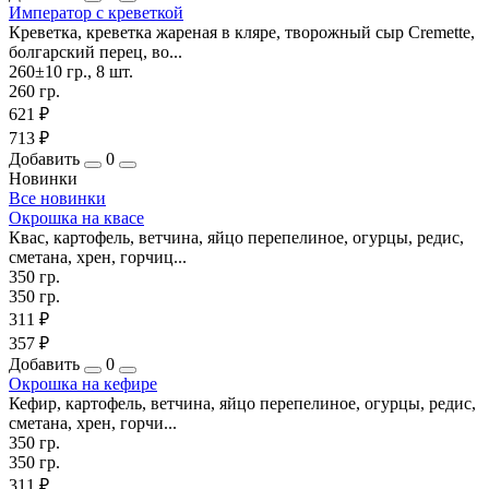
Император с креветкой
Креветка, креветка жареная в кляре, творожный сыр Cremette,
болгарский перец, во...
260±10 гр., 8 шт.
260 гр.
621 ₽
713 ₽
Добавить
0
Новинки
Все новинки
Окрошка на квасе
Квас, картофель, ветчина, яйцо перепелиное, огурцы, редис,
сметана, хрен, горчиц...
350 гр.
350 гр.
311 ₽
357 ₽
Добавить
0
Окрошка на кефире
Кефир, картофель, ветчина, яйцо перепелиное, огурцы, редис,
сметана, хрен, горчи...
350 гр.
350 гр.
311 ₽