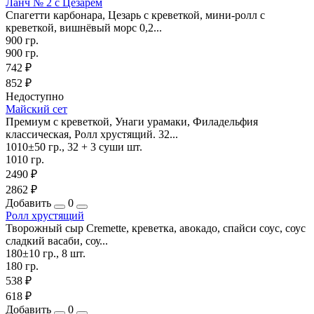
Ланч № 2 с Цезарем
Спагетти карбонара, Цезарь с креветкой, мини-ролл с
креветкой, вишнёвый морс 0,2...
900 гр.
900 гр.
742 ₽
852 ₽
Недоступно
Майский сет
Премиум с креветкой, Унаги урамаки, Филадельфия
классическая, Ролл хрустящий. 32...
1010±50 гр., 32 + 3 суши шт.
1010 гр.
2490 ₽
2862 ₽
Добавить
0
Ролл хрустящий
Творожный сыр Cremette, креветка, авокадо, спайси соус, соус
сладкий васаби, соу...
180±10 гр., 8 шт.
180 гр.
538 ₽
618 ₽
Добавить
0