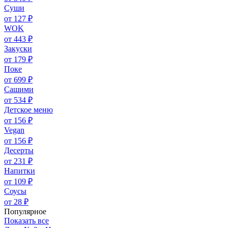
Суши
от 127 ₽
WOK
от 443 ₽
Закуски
от 179 ₽
Поке
от 699 ₽
Сашими
от 534 ₽
Детское меню
от 156 ₽
Vegan
от 156 ₽
Десерты
от 231 ₽
Напитки
от 109 ₽
Соусы
от 28 ₽
Популярное
Показать все