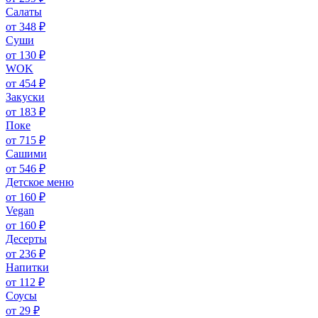
Салаты
от 348 ₽
Суши
от 130 ₽
WOK
от 454 ₽
Закуски
от 183 ₽
Поке
от 715 ₽
Сашими
от 546 ₽
Детское меню
от 160 ₽
Vegan
от 160 ₽
Десерты
от 236 ₽
Напитки
от 112 ₽
Соусы
от 29 ₽