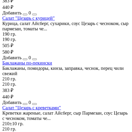
383 ₽
440 ₽
Добавить
0
Салат "Цезарь с курицей"
Курица, салат Айсберг, сухарики, соус Цезарь с чесноком, сыр
пармезан, томаты че...
190 гр.
190 гр.
505 ₽
580 ₽
Добавить
0
Баклажаны по-пекински
Баклажаны, помидоры, кинза, заправка, чеснок, перец чили
свежий
210 гр.
210 гр.
383 ₽
440 ₽
Добавить
0
Салат "Цезарь с креветками"
Креветки жареные, салат Айсберг, сыр Пармезан, соус Цезарь
с чесноком, томаты че...
210±10 гр.
210 гр.