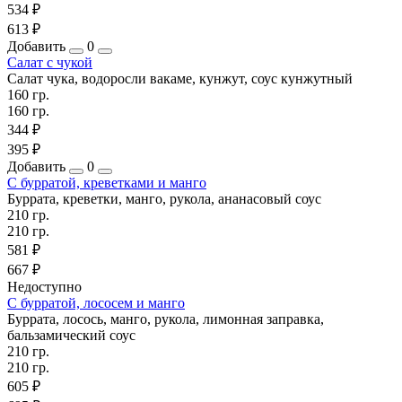
534 ₽
613 ₽
Добавить
0
Салат с чукой
Салат чука, водоросли вакаме, кунжут, соус кунжутный
160 гр.
160 гр.
344 ₽
395 ₽
Добавить
0
С бурратой, креветками и манго
Буррата, креветки, манго, рукола, ананасовый соус
210 гр.
210 гр.
581 ₽
667 ₽
Недоступно
С бурратой, лососем и манго
Буррата, лосось, манго, рукола, лимонная заправка,
бальзамический соус
210 гр.
210 гр.
605 ₽