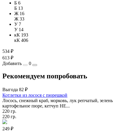
Б 6
Б 13
Ж 16
Ж 33
У 7
У 14
кК 193
кК 406
534 ₽
613 ₽
Добавить
0
Рекомендуем попробовать
Выгода 82 ₽
Котлетки из лосося с пюрешкой
Лосось, снежный краб, морковь, лук репчатый, зелень
картофельное пюре, кетчуп HE...
220 гр.
220 гр.
249 ₽