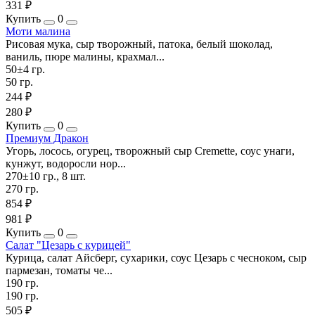
331 ₽
Купить
0
Моти малина
Рисовая мука, сыр творожный, патока, белый шоколад,
ваниль, пюре малины, крахмал...
50±4 гр.
50 гр.
244 ₽
280 ₽
Купить
0
Премиум Дракон
Угорь, лосось, огурец, творожный сыр Cremette, соус унаги,
кунжут, водоросли нор...
270±10 гр., 8 шт.
270 гр.
854 ₽
981 ₽
Купить
0
Салат "Цезарь с курицей"
Курица, салат Айсберг, сухарики, соус Цезарь с чесноком, сыр
пармезан, томаты че...
190 гр.
190 гр.
505 ₽