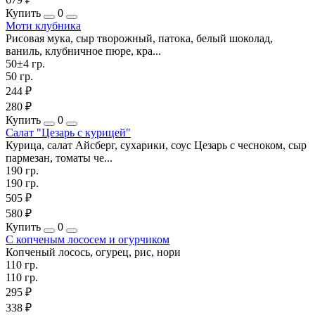
Купить
0
Моти клубника
Рисовая мука, сыр творожный, патока, белый шоколад,
ваниль, клубничное пюре, кра...
50±4 гр.
50 гр.
244 ₽
280 ₽
Купить
0
Салат "Цезарь с курицей"
Курица, салат Айсберг, сухарики, соус Цезарь с чесноком, сыр
пармезан, томаты че...
190 гр.
190 гр.
505 ₽
580 ₽
Купить
0
С копченым лососем и огурчиком
Копченый лосось, огурец, рис, нори
110 гр.
110 гр.
295 ₽
338 ₽