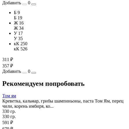
Добавить
0
Б 9
Б 19
Ж 16
Ж 34
У 17
У 35
кК 250
кК 526
311 ₽
357 ₽
Добавить
0
Рекомендуем попробовать
Том ям
Креветка, кальмар, грибы шампиньоны, паста Том Ям, перец
чили, корень имбиря, ко...
330 гр.
330 гр.
591 ₽
679 ₽