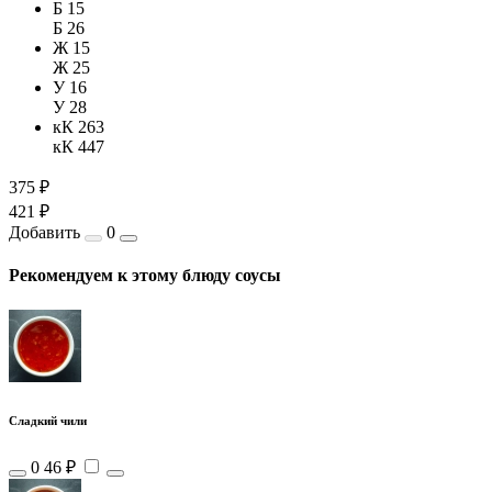
Б 15
Б 26
Ж 15
Ж 25
У 16
У 28
кК 263
кК 447
375 ₽
421 ₽
Добавить
0
Рекомендуем к этому блюду соусы
Сладкий чили
0
46 ₽