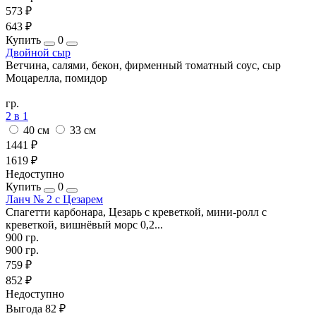
573 ₽
643 ₽
Купить
0
Двойной сыр
Ветчина, салями, бекон, фирменный томатный соус, сыр
Моцарелла, помидор
гр.
2 в 1
40 см
33 см
1441 ₽
1619 ₽
Недоступно
Купить
0
Ланч № 2 с Цезарем
Спагетти карбонара, Цезарь с креветкой, мини-ролл с
креветкой, вишнёвый морс 0,2...
900 гр.
900 гр.
759 ₽
852 ₽
Недоступно
Выгода 82 ₽