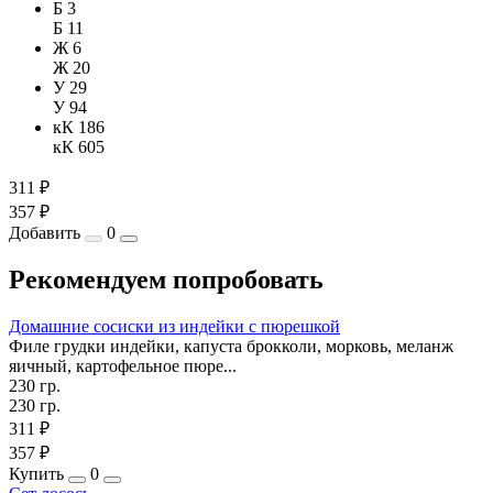
Б 3
Б 11
Ж 6
Ж 20
У 29
У 94
кК 186
кК 605
311 ₽
357 ₽
Добавить
0
Рекомендуем попробовать
Домашние сосиски из индейки с пюрешкой
Филе грудки индейки, капуста брокколи, морковь, меланж
яичный, картофельное пюре...
230 гр.
230 гр.
311 ₽
357 ₽
Купить
0