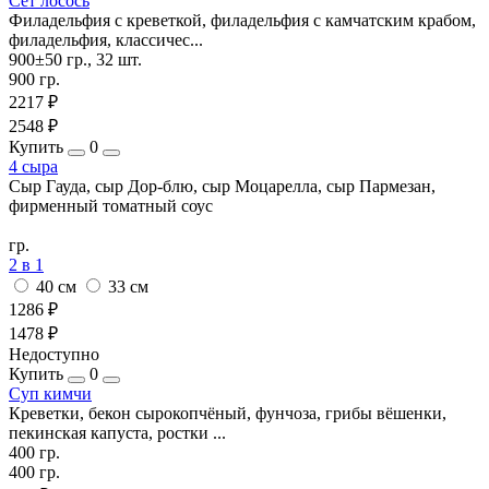
Сет лосось
Филадельфия с креветкой, филадельфия с камчатским крабом,
филадельфия, классичес...
900±50 гр., 32 шт.
900 гр.
2217 ₽
2548 ₽
Купить
0
4 сыра
Сыр Гауда, сыр Дор-блю, сыр Моцарелла, сыр Пармезан,
фирменный томатный соус
гр.
2 в 1
40 см
33 см
1286 ₽
1478 ₽
Недоступно
Купить
0
Суп кимчи
Креветки, бекон сырокопчёный, фунчоза, грибы вёшенки,
пекинская капуста, ростки ...
400 гр.
400 гр.