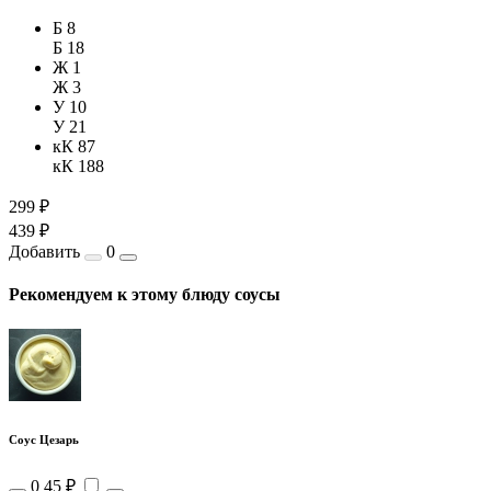
Б 8
Б 18
Ж 1
Ж 3
У 10
У 21
кК 87
кК 188
299 ₽
439 ₽
Добавить
0
Рекомендуем к этому блюду соусы
Соус Цезарь
0
45 ₽