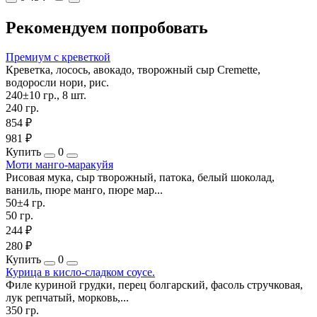
Рекомендуем попробовать
Премиум с креветкой
Креветка, лосось, авокадо, творожный сыр Cremette,
водоросли нори, рис.
240±10 гр., 8 шт.
240 гр.
854 ₽
981 ₽
Купить
0
Моти манго-маракуйя
Рисовая мука, сыр творожный, патока, белый шоколад,
ваниль, пюре манго, пюре мар...
50±4 гр.
50 гр.
244 ₽
280 ₽
Купить
0
Курица в кисло-сладком соусе.
Филе куриной грудки, перец болгарский, фасоль стручковая,
лук репчатый, морковь,...
350 гр.