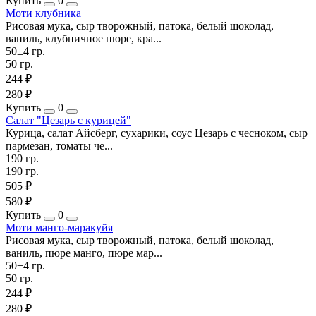
Купить
0
Моти клубника
Рисовая мука, сыр творожный, патока, белый шоколад,
ваниль, клубничное пюре, кра...
50±4 гр.
50 гр.
244 ₽
280 ₽
Купить
0
Салат "Цезарь с курицей"
Курица, салат Айсберг, сухарики, соус Цезарь с чесноком, сыр
пармезан, томаты че...
190 гр.
190 гр.
505 ₽
580 ₽
Купить
0
Моти манго-маракуйя
Рисовая мука, сыр творожный, патока, белый шоколад,
ваниль, пюре манго, пюре мар...
50±4 гр.
50 гр.
244 ₽
280 ₽