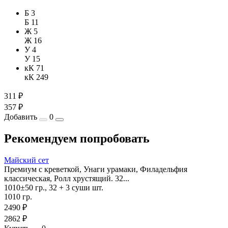
Б 3
Б 11
Ж 5
Ж 16
У 4
У 15
кК 71
кК 249
311 ₽
357 ₽
Добавить
0
Рекомендуем попробовать
Майский сет
Премиум с креветкой, Унаги урамаки, Филадельфия
классическая, Ролл хрустящий. 32...
1010±50 гр., 32 + 3 суши шт.
1010 гр.
2490 ₽
2862 ₽