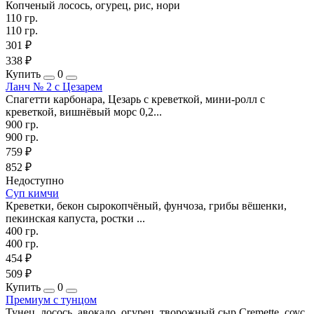
Копченый лосось, огурец, рис, нори
110 гр.
110 гр.
301 ₽
338 ₽
Купить
0
Ланч № 2 с Цезарем
Спагетти карбонара, Цезарь с креветкой, мини-ролл с
креветкой, вишнёвый морс 0,2...
900 гр.
900 гр.
759 ₽
852 ₽
Недоступно
Суп кимчи
Креветки, бекон сырокопчёный, фунчоза, грибы вёшенки,
пекинская капуста, ростки ...
400 гр.
400 гр.
454 ₽
509 ₽
Купить
0
Премиум с тунцом
Тунец, лосось, авокадо, огурец, творожный сыр Cremette, соус