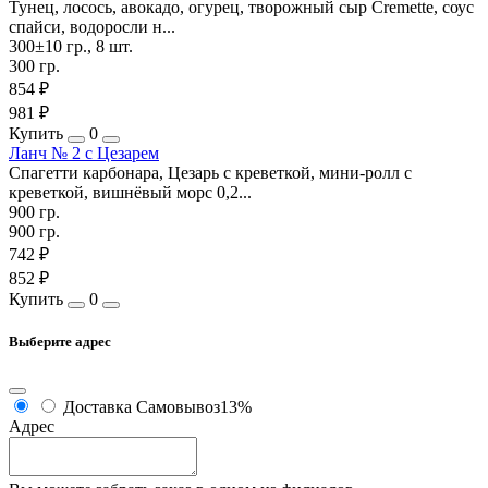
Тунец, лосось, авокадо, огурец, творожный сыр Cremette, соус
спайси, водоросли н...
300±10 гр., 8 шт.
300 гр.
854 ₽
981 ₽
Купить
0
Ланч № 2 с Цезарем
Спагетти карбонара, Цезарь с креветкой, мини-ролл с
креветкой, вишнёвый морс 0,2...
900 гр.
900 гр.
742 ₽
852 ₽
Купить
0
Выберите адрес
Доставка
Самовывоз
13%
Адрес