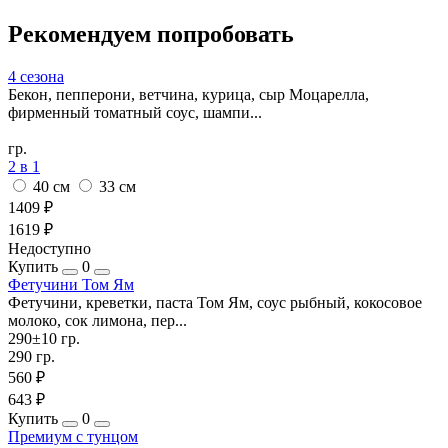
Рекомендуем попробовать
4 сезона
Бекон, пепперони, ветчина, курица, сыр Моцарелла,
фирменный томатный соус, шампи...
гр.
2 в 1
40 см
33 см
1409 ₽
1619 ₽
Недоступно
Купить
0
Фетучини Том Ям
Фетучини, креветки, паста Том Ям, соус рыбный, кокосовое
молоко, сок лимона, пер...
290±10 гр.
290 гр.
560 ₽
643 ₽
Купить
0
Премиум с тунцом