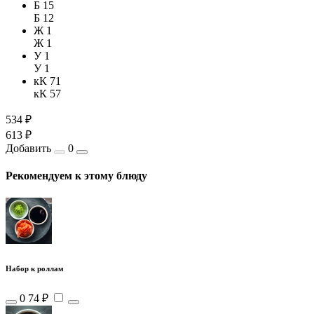
Б 15
Б 12
Ж 1
Ж 1
У 1
У 1
кК 71
кК 57
534 ₽
613 ₽
Добавить
0
Рекомендуем к этому блюду
Набор к роллам
0
74 ₽