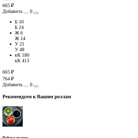
665 ₽
Добавить
0
Б 10
Б 24
Ж 6
Ж 14
У 21
У 48
кК 180
кК 413
665 ₽
764 ₽
Добавить
0
Рекомендуем к Вашим роллам
Набор к роллам