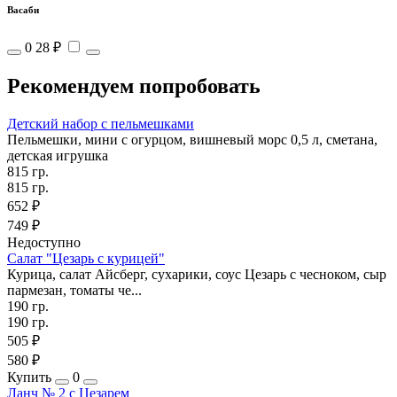
Васаби
0
28 ₽
Рекомендуем попробовать
Детский набор с пельмешками
Пельмешки, мини с огурцом, вишневый морс 0,5 л, сметана,
детская игрушка
815 гр.
815 гр.
652 ₽
749 ₽
Недоступно
Салат "Цезарь с курицей"
Курица, салат Айсберг, сухарики, соус Цезарь с чесноком, сыр
пармезан, томаты че...
190 гр.
190 гр.
505 ₽
580 ₽
Купить
0
Ланч № 2 с Цезарем