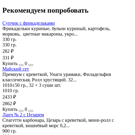
Рекомендуем попробовать
Супчик с фрикадельками
Фрикадельки куриные, бульон куриный, картофель,
морковь, цветные макароны, укро...
330 гр.
330 гр.
282 ₽
331 ₽
Купить
0
Майский сет
Премиум с креветкой, Унаги урамаки, Филадельфия
классическая, Ролл хрустящий. 32...
1010±50 гр., 32 + 3 суши шт.
1010 гр.
2433 ₽
2862 ₽
Купить
0
Ланч № 2 с Цезарем
Спагетти карбонара, Цезарь с креветкой, мини-ролл с
креветкой, вишнёвый морс 0,2...
900 гр.