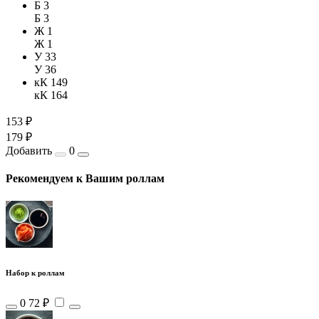
Б 3
Б 3
Ж 1
Ж 1
У 33
У 36
кК 149
кК 164
153 ₽
179 ₽
Добавить
0
Рекомендуем к Вашим роллам
Набор к роллам
0
72 ₽