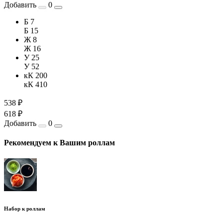
Добавить
0
Б 7
Б 15
Ж 8
Ж 16
У 25
У 52
кК 200
кК 410
538 ₽
618 ₽
Добавить
0
Рекомендуем к Вашим роллам
Набор к роллам