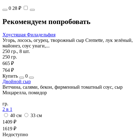
0
28 ₽
Рекомендуем попробовать
Хрустящая Филадельфия
Угорь, лосось, огурец, творожный сыр Cremette, лук зелёный,
майонез, соус унаги,...
250 гр., 8 шт.
250 гр.
665 ₽
764 ₽
Купить
0
Двойной сыр
Ветчина, салями, бекон, фирменный томатный соус, сыр
Моцарелла, помидор
гр.
2 в 1
40 см
33 см
1409 ₽
1619 ₽
Недоступно