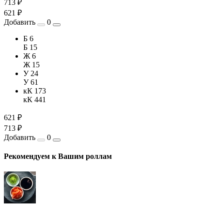
713 ₽
621 ₽
Добавить
0
Б 6
Б 15
Ж 6
Ж 15
У 24
У 61
кК 173
кК 441
621 ₽
713 ₽
Добавить
0
Рекомендуем к Вашим роллам