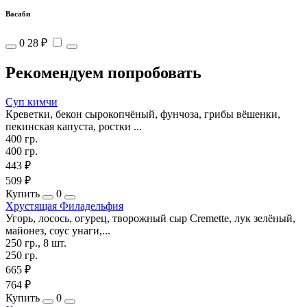
Васаби
0
28 ₽
Рекомендуем попробовать
Суп кимчи
Креветки, бекон сырокопчёный, фунчоза, грибы вёшенки,
пекинская капуста, ростки ...
400 гр.
400 гр.
443 ₽
509 ₽
Купить
0
Хрустящая Филадельфия
Угорь, лосось, огурец, творожный сыр Cremette, лук зелёный,
майонез, соус унаги,...
250 гр., 8 шт.
250 гр.
665 ₽
764 ₽
Купить
0