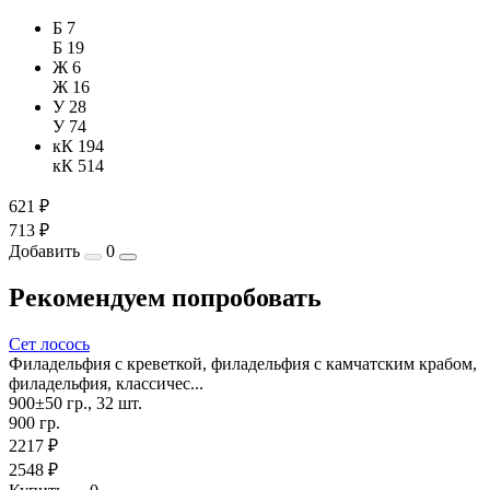
Б 7
Б 19
Ж 6
Ж 16
У 28
У 74
кК 194
кК 514
621 ₽
713 ₽
Добавить
0
Рекомендуем попробовать
Сет лосось
Филадельфия с креветкой, филадельфия с камчатским крабом,
филадельфия, классичес...
900±50 гр., 32 шт.
900 гр.
2217 ₽
2548 ₽