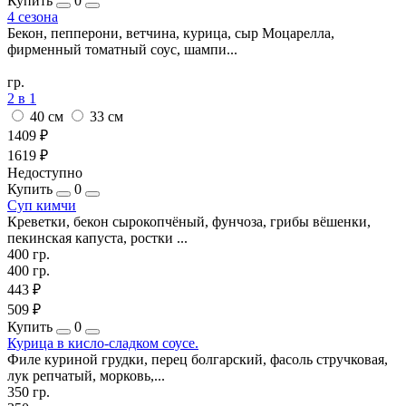
Купить
0
4 сезона
Бекон, пепперони, ветчина, курица, сыр Моцарелла,
фирменный томатный соус, шампи...
гр.
2 в 1
40 см
33 см
1409 ₽
1619 ₽
Недоступно
Купить
0
Суп кимчи
Креветки, бекон сырокопчёный, фунчоза, грибы вёшенки,
пекинская капуста, ростки ...
400 гр.
400 гр.
443 ₽
509 ₽
Купить
0
Курица в кисло-сладком соусе.
Филе куриной грудки, перец болгарский, фасоль стручковая,
лук репчатый, морковь,...
350 гр.