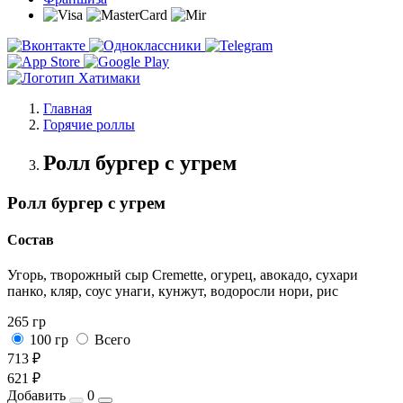
Главная
Горячие роллы
Ролл бургер с угрем
Ролл бургер с угрем
Состав
Угорь, творожный сыр Cremette, огурец, авокадо, сухари
панко, кляр, соус унаги, кунжут, водоросли нори, рис
265 гр
100 гр
Всего
713 ₽
621 ₽
Добавить
0