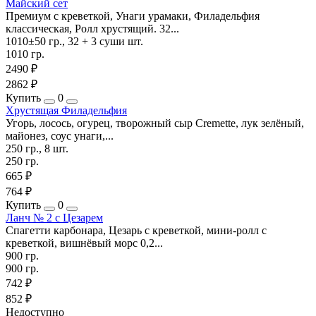
Майский сет
Премиум с креветкой, Унаги урамаки, Филадельфия
классическая, Ролл хрустящий. 32...
1010±50 гр., 32 + 3 суши шт.
1010 гр.
2490 ₽
2862 ₽
Купить
0
Хрустящая Филадельфия
Угорь, лосось, огурец, творожный сыр Cremette, лук зелёный,
майонез, соус унаги,...
250 гр., 8 шт.
250 гр.
665 ₽
764 ₽
Купить
0
Ланч № 2 с Цезарем
Спагетти карбонара, Цезарь с креветкой, мини-ролл с
креветкой, вишнёвый морс 0,2...
900 гр.
900 гр.
742 ₽
852 ₽
Недоступно