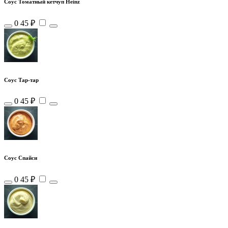
Соус Томатный кетчуп Heinz
0
45 ₽
Соус Тар-тар
0
45 ₽
Соус Спайси
0
45 ₽