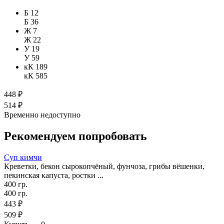
Б 12
Б 36
Ж 7
Ж 22
У 19
У 59
кК 189
кК 585
448 ₽
514 ₽
Временно недоступно
Рекомендуем попробовать
Суп кимчи
Креветки, бекон сырокопчёный, фунчоза, грибы вёшенки,
пекинская капуста, ростки ...
400 гр.
400 гр.
443 ₽
509 ₽