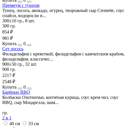
Купить
0
Премиум с тунцом
Тунец, лосось, авокадо, огурец, творожный сыр Cremette, соус
спайси, водоросли н...
300±10 гр., 8 шт.
300 гр.
854 ₽
981 ₽
Купить
0
Сет лосось
Филадельфия с креветкой, филадельфия с камчатским крабом,
филадельфия, классичес...
900±50 гр., 32 шт.
900 гр.
2217 ₽
2548 ₽
Купить
0
Барбекю BBQ
Колбаски Охотничьи, копчёная курица, соус крем-чиз, соус
BBQ, сыр Моцарелла, шам...
гр.
2 в 1
40 см
33 см