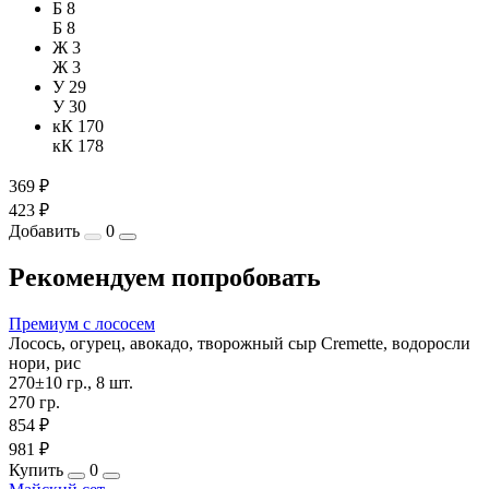
Б 8
Б 8
Ж 3
Ж 3
У 29
У 30
кК 170
кК 178
369 ₽
423 ₽
Добавить
0
Рекомендуем попробовать
Премиум с лососем
Лосось, огурец, авокадо, творожный сыр Cremette, водоросли
нори, рис
270±10 гр., 8 шт.
270 гр.
854 ₽
981 ₽
Купить
0