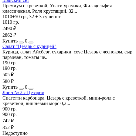
Майский сет
Премиум с креветкой, Унаги урамаки, Филадельфия
классическая, Ролл хрустящий. 32...
1010±50 гр., 32 + 3 суши шт.
1010 гр.
2490 ₽
2862 ₽
Купить
0
Салат "Цезарь с курицей"
Курица, салат Айсберг, сухарики, соус Цезарь с чесноком, сыр
пармезан, томаты че...
190 гр.
190 гр.
505 ₽
580 ₽
Купить
0
Ланч № 2 с Цезарем
Спагетти карбонара, Цезарь с креветкой, мини-ролл с
креветкой, вишнёвый морс 0,2...
900 гр.
900 гр.
742 ₽
852 ₽
Недоступно