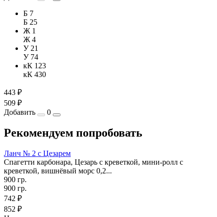
Б 7
Б 25
Ж 1
Ж 4
У 21
У 74
кК 123
кК 430
443 ₽
509 ₽
Добавить
0
Рекомендуем попробовать
Ланч № 2 с Цезарем
Спагетти карбонара, Цезарь с креветкой, мини-ролл с
креветкой, вишнёвый морс 0,2...
900 гр.
900 гр.
742 ₽
852 ₽