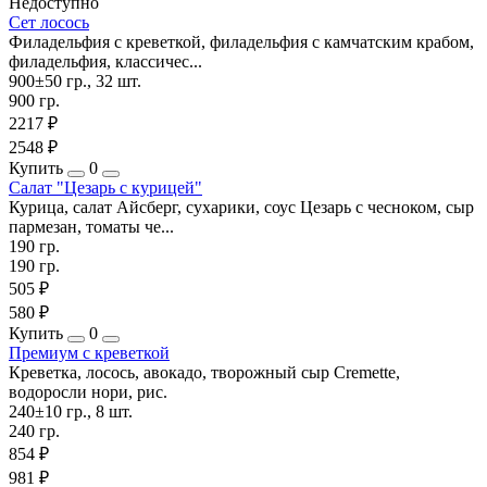
Недоступно
Сет лосось
Филадельфия с креветкой, филадельфия с камчатским крабом,
филадельфия, классичес...
900±50 гр., 32 шт.
900 гр.
2217 ₽
2548 ₽
Купить
0
Салат "Цезарь с курицей"
Курица, салат Айсберг, сухарики, соус Цезарь с чесноком, сыр
пармезан, томаты че...
190 гр.
190 гр.
505 ₽
580 ₽
Купить
0
Премиум с креветкой
Креветка, лосось, авокадо, творожный сыр Cremette,
водоросли нори, рис.
240±10 гр., 8 шт.
240 гр.
854 ₽
981 ₽