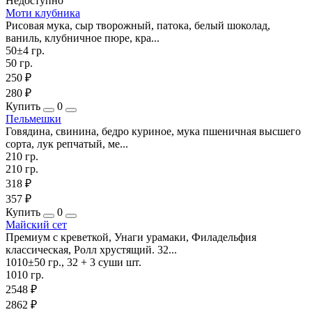
Недоступно
Моти клубника
Рисовая мука, сыр творожный, патока, белый шоколад,
ваниль, клубничное пюре, кра...
50±4 гр.
50 гр.
250 ₽
280 ₽
Купить
0
Пельмешки
Говядина, свинина, бедро куриное, мука пшеничная высшего
сорта, лук репчатый, ме...
210 гр.
210 гр.
318 ₽
357 ₽
Купить
0
Майский сет
Премиум с креветкой, Унаги урамаки, Филадельфия
классическая, Ролл хрустящий. 32...
1010±50 гр., 32 + 3 суши шт.
1010 гр.
2548 ₽
2862 ₽