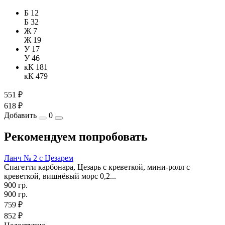
Б 12
Б 32
Ж 7
Ж 19
У 17
У 46
кК 181
кК 479
551 ₽
618 ₽
Добавить
0
Рекомендуем попробовать
Ланч № 2 с Цезарем
Спагетти карбонара, Цезарь с креветкой, мини-ролл с
креветкой, вишнёвый морс 0,2...
900 гр.
900 гр.
759 ₽
852 ₽