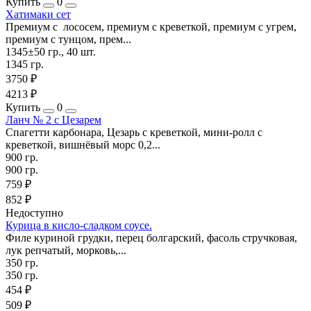
Купить
0
Хатимаки сет
Премиум с лососем, премиум с креветкой, премиум с угрем,
премиум с тунцом, прем...
1345±50 гр., 40 шт.
1345 гр.
3750 ₽
4213 ₽
Купить
0
Ланч № 2 с Цезарем
Спагетти карбонара, Цезарь с креветкой, мини-ролл с
креветкой, вишнёвый морс 0,2...
900 гр.
900 гр.
759 ₽
852 ₽
Недоступно
Курица в кисло-сладком соусе.
Филе куриной грудки, перец болгарский, фасоль стручковая,
лук репчатый, морковь,...
350 гр.
350 гр.
454 ₽
509 ₽