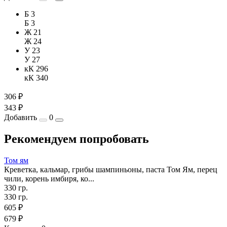
Б 3
Б 3
Ж 21
Ж 24
У 23
У 27
кК 296
кК 340
306 ₽
343 ₽
Добавить
0
Рекомендуем попробовать
Том ям
Креветка, кальмар, грибы шампиньоны, паста Том Ям, перец
чили, корень имбиря, ко...
330 гр.
330 гр.
605 ₽
679 ₽