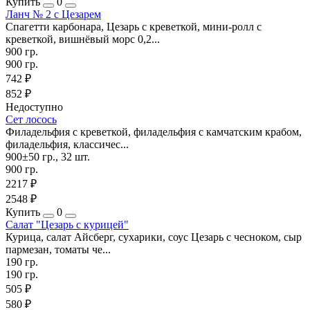
Купить
0
Ланч № 2 с Цезарем
Спагетти карбонара, Цезарь с креветкой, мини-ролл с
креветкой, вишнёвый морс 0,2...
900 гр.
900 гр.
742 ₽
852 ₽
Недоступно
Сет лосось
Филадельфия с креветкой, филадельфия с камчатским крабом,
филадельфия, классичес...
900±50 гр., 32 шт.
900 гр.
2217 ₽
2548 ₽
Купить
0
Салат "Цезарь с курицей"
Курица, салат Айсберг, сухарики, соус Цезарь с чесноком, сыр
пармезан, томаты че...
190 гр.
190 гр.
505 ₽
580 ₽