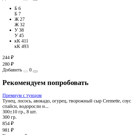
Б 6
Б 7
Ж 27
Ж 32
У 38
У 45
кК 411
кК 493
244 ₽
280 ₽
Добавить
0
Рекомендуем попробовать
Премиум с тунцом
Тунец, лосось, авокадо, огурец, творожный сыр Cremette, соус
спайси, водоросли н...
300±10 гр., 8 шт.
300 гр.
854 ₽
981 ₽